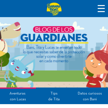
☰
Aventuras
Tips
Datos curiosos
con Lucas
de Tita
con Bani