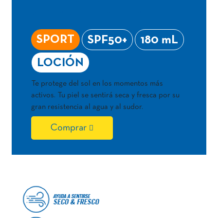
SPORT LOCIÓN
SPORT
SPF50+
180 mL
LOCIÓN
Te protege del sol en los momentos más
activos. Tu piel se sentirá seca y fresca por su
gran resistencia al agua y al sudor.
Comprar