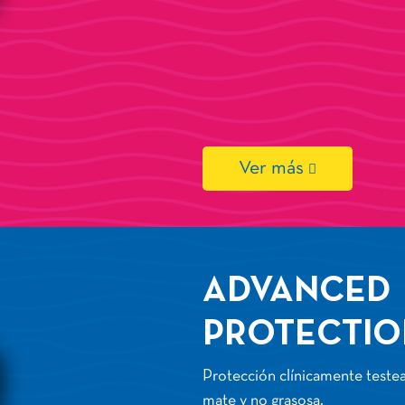
Ver más
ADVANCED
PROTECTIO
Protección clínicamente testea
mate y no grasosa.