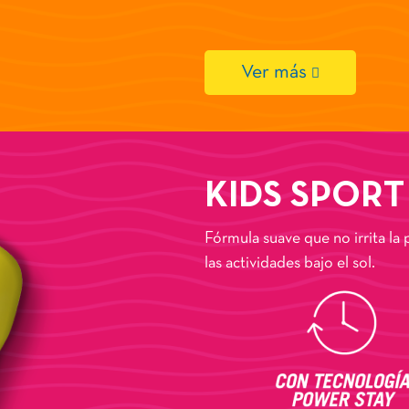
Ver más
KIDS SPORT
Fórmula suave que no irrita la
las actividades bajo el sol.