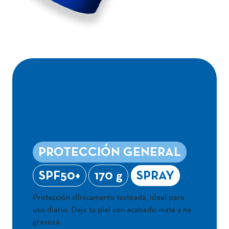
ADVANCED
PROTECTION
SPRAY
PROTECCIÓN GENERAL
SPF50+
170 g
SPRAY
Protección clínicamente testeada, ideal para
uso diario. Deja tu piel con acabado mate y no
grasosa.