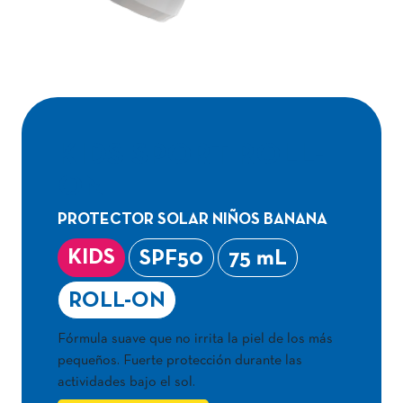
KIDS SPORT ROLL-
ON
PROTECTOR SOLAR NIÑOS BANANA
KIDS
SPF50
75 mL
ROLL-ON
Fórmula suave que no irrita la piel de los más
pequeños. Fuerte protección durante las
actividades bajo el sol.