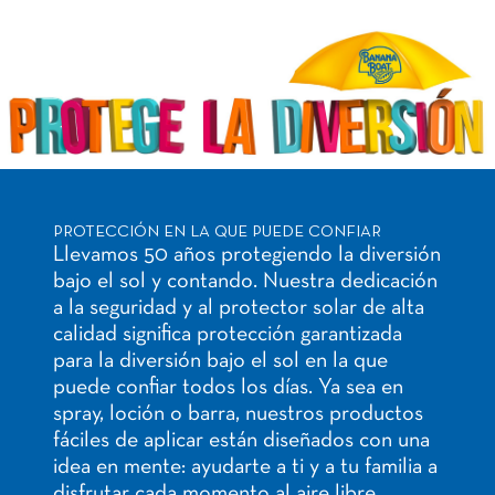
PROTECCIÓN EN LA QUE PUEDE CONFIAR
Llevamos 50 años protegiendo la diversión
bajo el sol y contando. Nuestra dedicación
a la seguridad y al protector solar de alta
calidad significa protección garantizada
para la diversión bajo el sol en la que
puede confiar todos los días. Ya sea en
spray, loción o barra, nuestros productos
fáciles de aplicar están diseñados con una
idea en mente: ayudarte a ti y a tu familia a
disfrutar cada momento al aire libre.