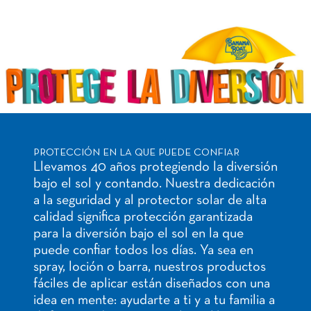
PROTECCIÓN EN LA QUE PUEDE CONFIAR
Llevamos 40 años protegiendo la diversión
bajo el sol y contando. Nuestra dedicación
a la seguridad y al protector solar de alta
calidad significa protección garantizada
para la diversión bajo el sol en la que
puede confiar todos los días. Ya sea en
spray, loción o barra, nuestros productos
fáciles de aplicar están diseñados con una
idea en mente: ayudarte a ti y a tu familia a