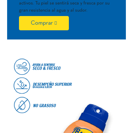
activos. Tu piel se sentirá seca y fresca por su
gran resistencia al agua y al sudor.
Comprar