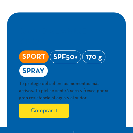
DRY BALANCE
SPORT
SPORT
SPF50+
170 g
SPRAY
Te protege del sol en los momentos más
activos. Tu piel se sentirá seca y fresca por su
gran resistencia al agua y al sudor.
Comprar