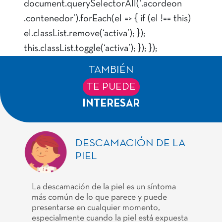
document.querySelectorAll(‘.acordeon
.contenedor’).forEach(el => { if (el !== this)
el.classList.remove(‘activa’); });
this.classList.toggle(‘activa’); }); });
TAMBIÉN
TE PUEDE
INTERESAR
DESCAMACIÓN DE LA
PIEL
La descamación de la piel es un síntoma
más común de lo que parece y puede
presentarse en cualquier momento,
especialmente cuando la piel está expuesta