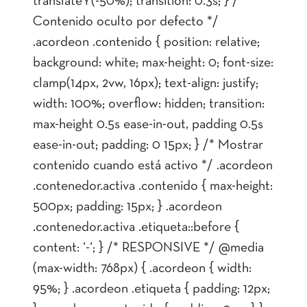
translateY(-50%); transition: 0.3s; } /*
Contenido oculto por defecto */
.acordeon .contenido { position: relative;
background: white; max-height: 0; font-size:
clamp(14px, 2vw, 16px); text-align: justify;
width: 100%; overflow: hidden; transition:
max-height 0.5s ease-in-out, padding 0.5s
ease-in-out; padding: 0 15px; } /* Mostrar
contenido cuando está activo */ .acordeon
.contenedor.activa .contenido { max-height:
500px; padding: 15px; } .acordeon
.contenedor.activa .etiqueta::before {
content: ‘-‘; } /* RESPONSIVE */ @media
(max-width: 768px) { .acordeon { width:
95%; } .acordeon .etiqueta { padding: 12px;